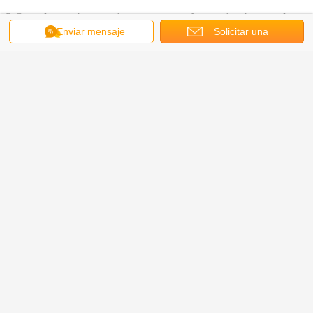
3.Samples están gratuitos, pero usted necesitará pagar la
tarifa de envío
Enviar mensaje
Solicitar una
cotización
7 en línea para su servicio conveniente más rápido
4.24 /
5.To crecen con los clientes son la base de nuestra
compañía, para asegurar a ambas partes interés