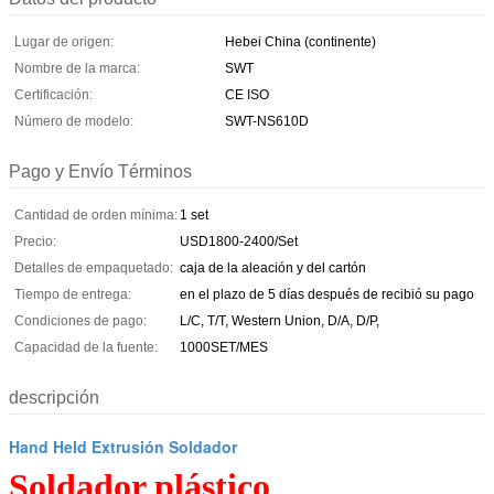
Lugar de origen:
Hebei China (continente)
Nombre de la marca:
SWT
Certificación:
CE ISO
Número de modelo:
SWT-NS610D
Pago y Envío Términos
Cantidad de orden mínima:
1 set
Precio:
USD1800-2400/Set
Detalles de empaquetado:
caja de la aleación y del cartón
Tiempo de entrega:
en el plazo de 5 días después de recibió su pago
Condiciones de pago:
L/C, T/T, Western Union, D/A, D/P,
Capacidad de la fuente:
1000SET/MES
descripción
Hand Held Extrusión Soldador
Soldador plástico