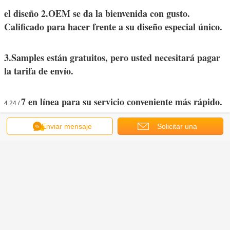
el diseño 2.OEM se da la bienvenida con gusto.
Calificado para hacer frente a su diseño especial único.
3.Samples están gratuitos, pero usted necesitará pagar
la tarifa de envío.
7 en línea para su servicio conveniente más rápido.
4.24 /
Enviar mensaje
Solicitar una
5.To crecen con los clientes son la base de nuestra
compañía, para asegurar a ambas partes interés.
cotización
Compañía Iformation