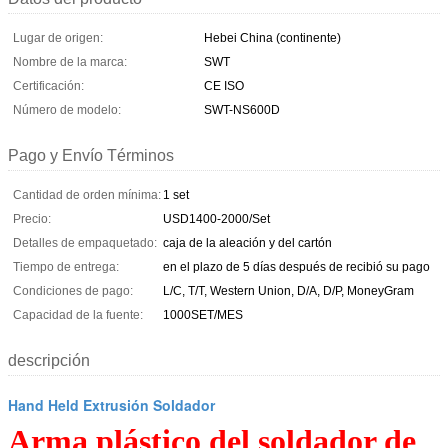
Lugar de origen:
Hebei China (continente)
Nombre de la marca:
SWT
Certificación:
CE ISO
Número de modelo:
SWT-NS600D
Pago y Envío Términos
Cantidad de orden mínima:
1 set
Precio:
USD1400-2000/Set
Detalles de empaquetado:
caja de la aleación y del cartón
Tiempo de entrega:
en el plazo de 5 días después de recibió su pago
Condiciones de pago:
L/C, T/T, Western Union, D/A, D/P, MoneyGram
Capacidad de la fuente:
1000SET/MES
descripción
Hand Held Extrusión Soldador
Arma plástico del soldador de