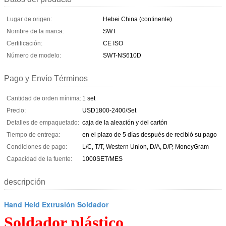
Lugar de origen:
Hebei China (continente)
Nombre de la marca:
SWT
Certificación:
CE ISO
Número de modelo:
SWT-NS610D
Pago y Envío Términos
Cantidad de orden mínima:
1 set
Precio:
USD1800-2400/Set
Detalles de empaquetado:
caja de la aleación y del cartón
Tiempo de entrega:
en el plazo de 5 días después de recibió su pago
Condiciones de pago:
L/C, T/T, Western Union, D/A, D/P, MoneyGram
Capacidad de la fuente:
1000SET/MES
descripción
Hand Held Extrusión Soldador
Soldador plástico