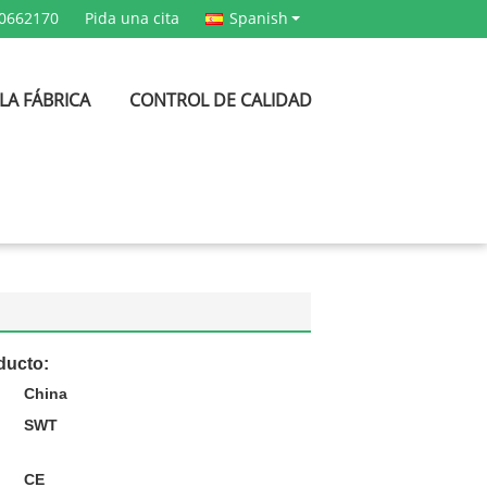
80662170
Pida una cita
Spanish
 LA FÁBRICA
CONTROL DE CALIDAD
ducto:
China
SWT
CE