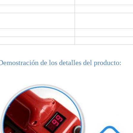
Anchura de la soldadura:
12.5
cavidad interior:
12
Fuerza de costura:
materia prima del ≥85% (r
dirección d
Peso
5
Clase del aislamiento
clas
Demostración de los detalles del producto: