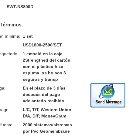
SWT-NS800D
 Términos:
en mínima:
1 set
USD1800-2500/SET
aquetado:
1 embaló en la caja
2Strengthed del cartón
con el plástico hizo
espuma los bolsos 3
seguros y transp
ga:
En el plazo de 3 días
después del pago
adelantado recibido
pago:
L/C, T/T, Western Union,
D/A, D/P, MoneyGram
fuente:
2000 sistemas/sistemas
por Pvc Geomembrane