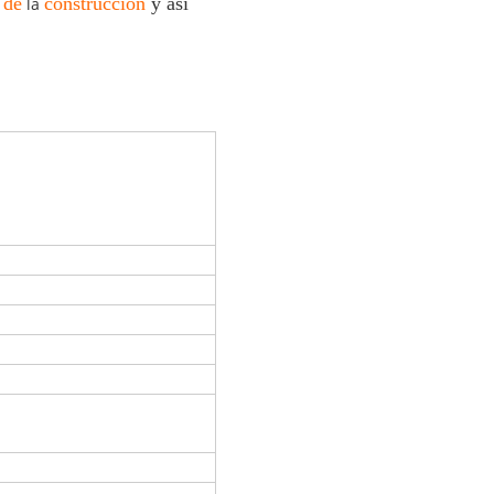
 de
construcción
y así
la
mbrane
a exhibición digitales del
cesador)
/110V
60Hz
0W
m/min
50°C
1.5m m
10cm