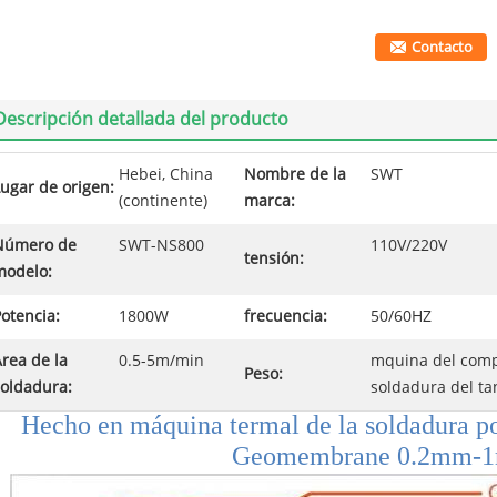
Contacto
Descripción detallada del producto
Hebei, China
Nombre de la
SWT
ugar de origen:
(continente)
marca:
Número de
SWT-NS800
110V/220V
tensión:
modelo:
otencia:
1800W
frecuencia:
50/60HZ
rea de la
0.5-5m/min
mquina del com
Peso:
soldadura:
soldadura del ta
Hecho en máquina termal de la soldadura p
Geomembrane 0.2mm-