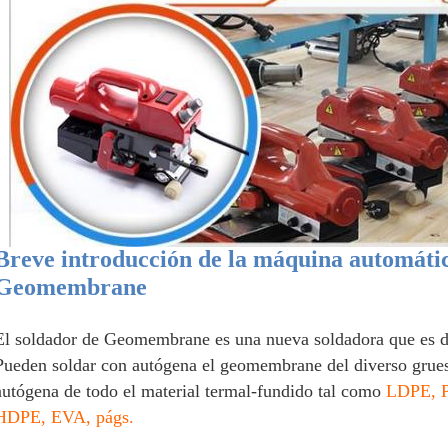
Breve introducción de la máquina automátic
Geomembrane
El soldador de Geomembrane es una nueva soldadora que es de
Pueden soldar con autógena el geomembrane del diverso grueso
autógena de todo el material termal-fundido tal como
LDPE, 
HDPE, EVA, págs.