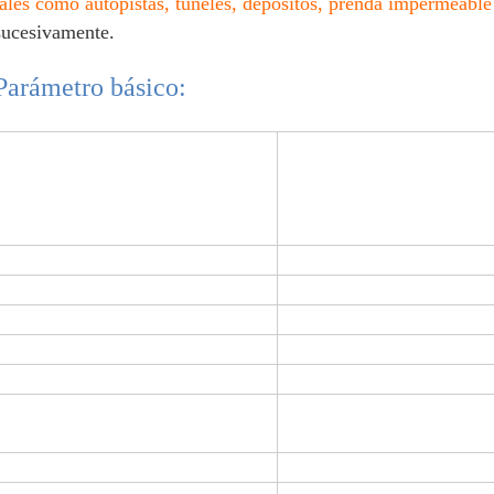
tales como autopistas, túneles, depósitos, prenda impermeable
sucesivamente.
Parámetro básico:
Descripción
Geome
Soldador (con control y l
micropro
Voltaje:
220V
Frecuencia:
50/
Poder:
80
Velocidad de la soldadura:
0.5-5
Temperatura de calefacción:
0-4
Grueso del material que se soldará
0.2mm-
con autógena:
Anchura de coincidencia:
el 