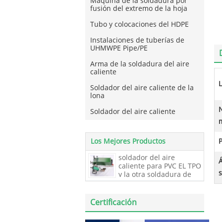
Máquina de la soldadura por
fusión del extremo de la hoja
Tubo y colocaciones del HDPE
Instalaciones de tuberías de
UHMWPE Pipe/PE
Arma de la soldadura del aire
caliente
L
Soldador del aire caliente de la
lona
Soldador del aire caliente
Los Mejores Productos
P
soldador del aire
Á
caliente para PVC EL TPO
y la otra soldadura de
impermeabilización
polivinílica de la
techumbre de la
Certificación
membrana, soldador de
la membrana de la