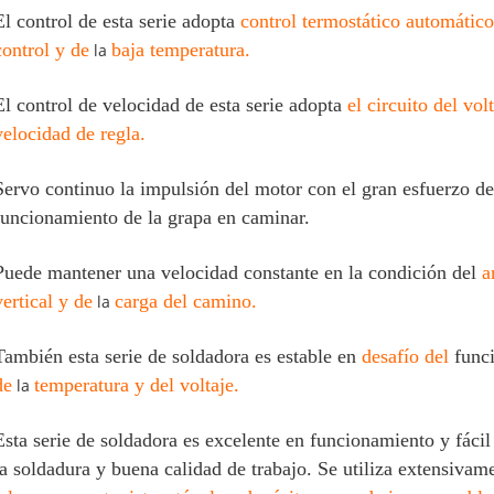
El control de esta serie adopta
control termostático automático
control y de
baja temperatura.
la
El control de velocidad de esta serie adopta
el circuito del v
velocidad de regla.
Servo continuo la impulsión del motor con el gran esfuerzo de 
funcionamiento de la grapa en caminar.
Puede mantener una velocidad constante en la condición del
a
vertical y de
carga del camino.
la
También esta serie de soldadora es estable en
desafío del
func
de
temperatura y del voltaje.
la
Esta serie de soldadora es excelente en funcionamiento y fácil 
la soldadura y buena calidad de trabajo. Se utiliza extensiva