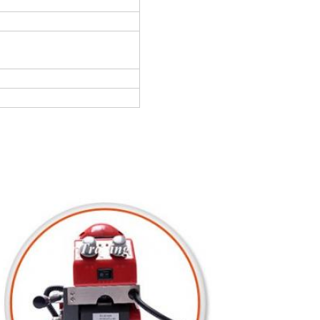
mm×2
m m
esistente extensible en la
el esquileo)
kg
e II