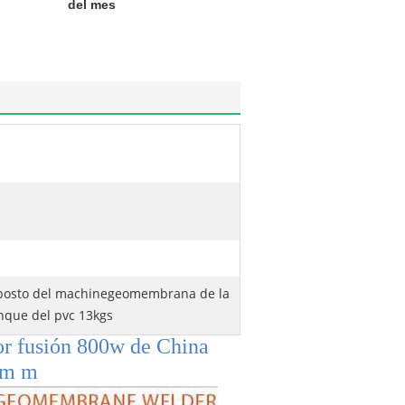
del mes
posto del machinegeomembrana de la
nque del pvc 13kgs
or fusión 800w de China
1m m