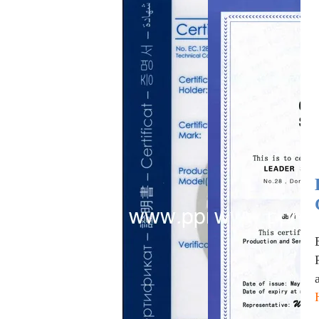
prenda impermeable de
la coincidencia de 40m
m