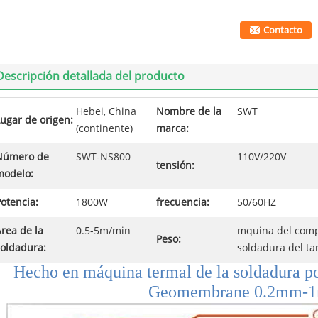
Contacto
Descripción detallada del producto
Hebei, China
Nombre de la
SWT
ugar de origen:
(continente)
marca:
Número de
SWT-NS800
110V/220V
tensión:
modelo:
otencia:
1800W
frecuencia:
50/60HZ
rea de la
0.5-5m/min
mquina del com
Peso:
soldadura:
soldadura del ta
Hecho en máquina termal de la soldadura p
Geomembrane 0.2mm-