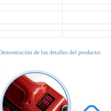
Anchura de la soldadura:
12.5
cavidad interior:
12
Fuerza de costura:
materia prima del ≥85% (r
dirección d
Peso
5
Clase del aislamiento
clas
Demostración de los detalles del producto: