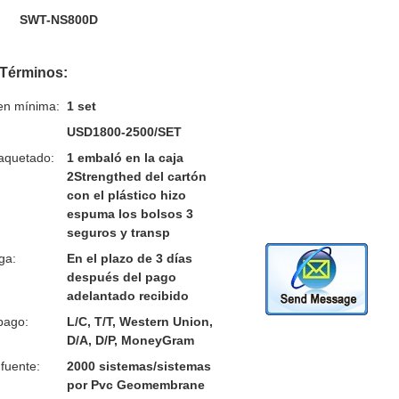
SWT-NS800D
 Términos:
en mínima:
1 set
USD1800-2500/SET
aquetado:
1 embaló en la caja
2Strengthed del cartón
con el plástico hizo
espuma los bolsos 3
seguros y transp
ga:
En el plazo de 3 días
después del pago
adelantado recibido
pago:
L/C, T/T, Western Union,
D/A, D/P, MoneyGram
fuente:
2000 sistemas/sistemas
por Pvc Geomembrane