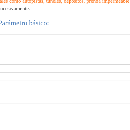
tales como autopistas, túneles, depósitos, prenda impermeable
sucesivamente.
Parámetro básico:
Descripción
Geome
Soldador (con control y l
micropro
Voltaje:
220V
Frecuencia:
50/
Poder:
80
Velocidad de la soldadura:
0.5-5
Temperatura de calefacción:
0-4
Grueso del material que se soldará
0.2mm-
con autógena:
Anchura de coincidencia:
el 