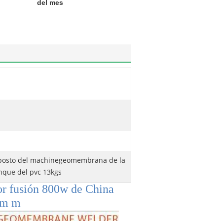
del mes
posto del machinegeomembrana de la
nque del pvc 13kgs
or fusión 800w de China
1m m