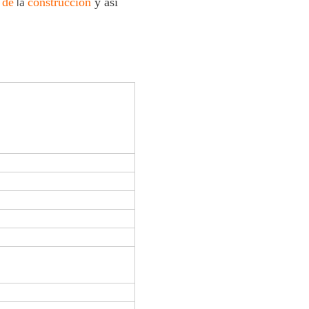
 de
construcción
y así
la
mbrane
a exhibición digitales del
cesador)
/110V
60Hz
0W
m/min
50°C
1.5m m
10cm