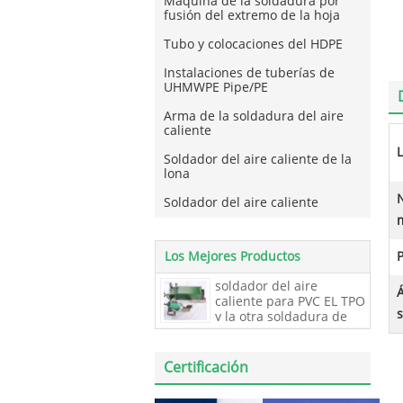
Máquina de la soldadura por
fusión del extremo de la hoja
Tubo y colocaciones del HDPE
Instalaciones de tuberías de
UHMWPE Pipe/PE
Arma de la soldadura del aire
caliente
L
Soldador del aire caliente de la
lona
Soldador del aire caliente
Los Mejores Productos
P
soldador del aire
Á
caliente para PVC EL TPO
y la otra soldadura de
impermeabilización
polivinílica de la
techumbre de la
Certificación
membrana, soldador de
la membrana de la