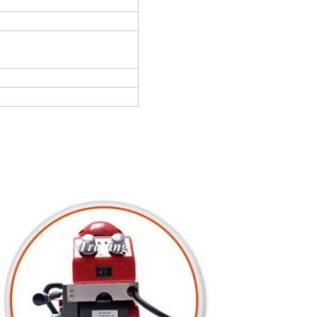
mm×2
m m
esistente extensible en la
el esquileo)
kg
e II