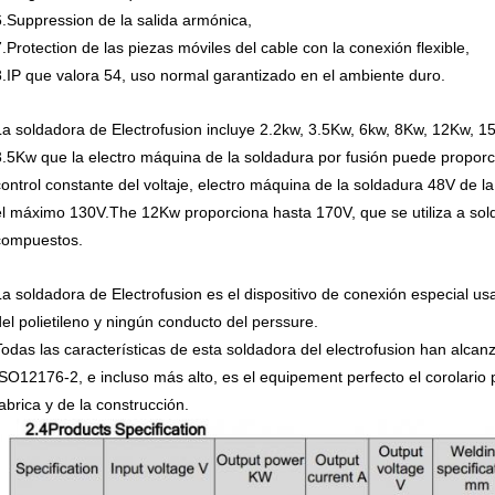
6.Suppression de la salida armónica,
7.Protection de las piezas móviles del cable con la conexión flexible,
8.IP que valora 54, uso normal garantizado en el ambiente duro.
La soldadora de Electrofusion incluye 2.2kw, 3.5Kw, 6kw, 8Kw, 12Kw, 
3.5Kw que la electro máquina de la soldadura por fusión puede proporc
control constante del voltaje, electro máquina de la soldadura 48V de 
el máximo 130V.The 12Kw proporciona hasta 170V, que se utiliza a sol
compuestos.
La soldadora de Electrofusion es el dispositivo de conexión especial usa
del polietileno y ningún conducto del perssure.
Todas las características de esta soldadora del electrofusion han alcan
ISO12176-2, e incluso más alto, es el equipement perfecto el corolario
fabrica y de la construcción.