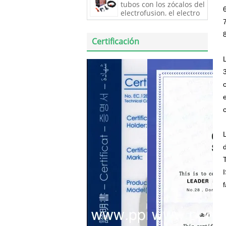
tubos con los zócalos del
articulación de la fusión
electrofusion, el electro
de los tubos de (PE) del
equipo de la fusión del
polietileno,
HDPE, máquinas del
electrofusion y
Certificación
herramientas,