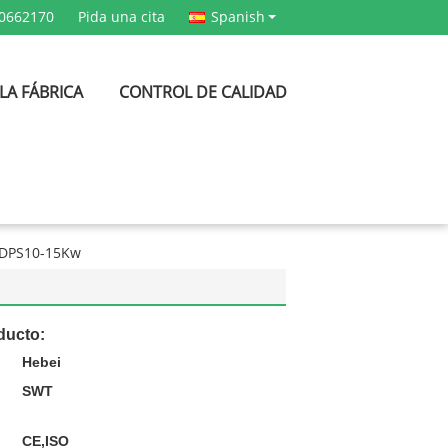
80662170
Pida una cita
Spanish
 LA FÁBRICA
CONTROL DE CALIDAD
 DPS10-15Kw
ducto:
Hebei
SWT
CE,ISO