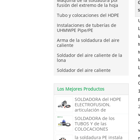
Máquina de la soldadura por
fusión del extremo de la hoja
Tubo y colocaciones del HDPE
Instalaciones de tuberías de
UHMWPE Pipe/PE
Arma de la soldadura del aire
caliente
Soldador del aire caliente de la
lona
Soldador del aire caliente
Los Mejores Productos
SOLDADORA del HDPE
ELECTROFUSION,
articulación de
Electrofusion de los
SOLDADORA de los
tubos de (PE) del
TUBOS Y de las
polietileno,
COLOCACIONES
ELECTROFUSION del
la soldadura PE instala
HDPE, electro