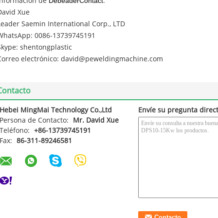
Información de
DebeaderContact
:
David Xue
Leader Saemin International Corp., LTD
WhatsApp: 0086-13739745191
Skype: shentongplastic
Correo electrónico: david@peweldingmachine.com
Contacto
Hebei MingMai Technology Co.,Ltd
Envíe su pregunta direc
Persona de Contacto:
Mr. David Xue
Teléfono:
+86-13739745191
Fax:
86-311-89246581