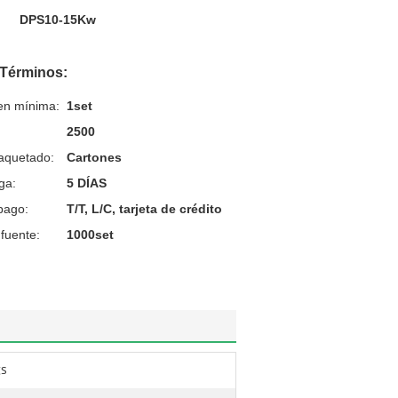
DPS10-15Kw
 Términos:
en mínima:
1set
2500
aquetado:
Cartones
ga:
5 DÍAS
pago:
T/T, L/C, tarjeta de crédito
fuente:
1000set
gs