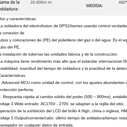
Gama de la
20-800m m
480
MEDIDA:
soldadura:
Uso y características:
La soldadora del electrofusion de DPS10series usando control verdader
la conexión de
tubos y colocaciones de (PE) del polietileno del gas o del agua. Es el e
tubo del PE,
la instalación de tuberías las unidades fabrica y de la construcción.
La máquina tiene rendimiento más alto que el estándar internacional I
estabilidad, exactitud del tiempo de soldadura y la exactitud de la detec
Características
1.Advanced MCU como unidad de control, con los ajustes abundantes de
protección perfecta,
2.
Respuesta rápida al cambio súbito del poder (500 ~ 800ms), estabili
voltaje 3.Wide entrado: AC170V - 270V, se adaptan a la rejilla del sitio,
operación de la exhibición del LCD del brillo 4.High, china o inglesa, HM
voltaje 5.Output/corriente/calor, último tiempo de soldadura/tiempo rest
navegador en cualquier datos de entrada,