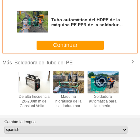
Tubo automático del HDPE de la
máquina PE PPR de la soldadura
por fusión del extremo para
90mm-250m m
Continuar
Soldadora del tubo del PE
Más
na de
De alta frecuencia
Máquina
Soldadora
Máqu
lación
20-200m m de
hidráulica de la
automática para
multifun
 del tubo
Constant Voltage
soldadura por
la tubería,
automátic
-V250H
Electrofusion
fusión del extremo
máquina de 50HZ
soldadur
extremo
Welding Machine
del HDPE
60HZ de la fusión
fusión del
 de la
para el HDPE
automático
del extremo del
para los t
Cambie la lengua
uina
máquina de la
HDPE
20 milíme
a plástica
instalación de
315 milí
oldadura
tuberías del
or
HDPE de 90m m -