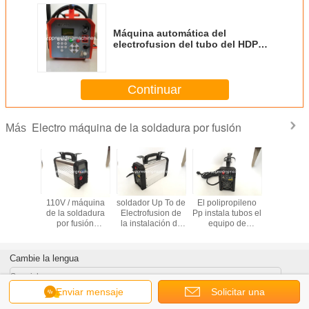
Máquina automática del
electrofusion del tubo del HDPE
20 a 315 milímetros el 1/2” a 12"
Continuar
Electro máquina de la soldadura por fusión
Más
adura PE
110V / máquina
soldador Up To de
El polipropileno
SOLDADO
tubos con
de la soldadura
Electrofusion de
Pp instala tubos el
HDP
alos del
por fusión
la instalación de
equipo de
ELECTRO
usion, el
eléctrica del
tuberías del PE
soldadura de
articulac
equipo de
HDPE 220V con
del HDPE 220V
Electrofusion
Electrofu
ión del
el certificado del
315m m
3500w
los tubos 
Cambie la lengua
áquinas
CE
del polie
rofusion y
Spanish
ientas,
Enviar mensaje
Solicitar una