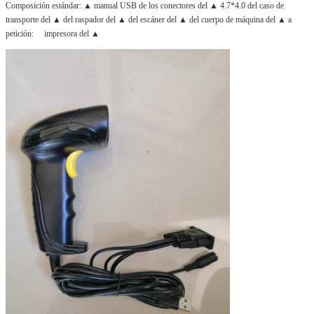
Composición estándar: ▲ manual USB de los conectores del ▲ 4.7*4.0 del caso de 
transporte del ▲ del raspador del ▲ del escáner del ▲ del cuerpo de máquina del ▲ a 
petición:　 impresora del ▲