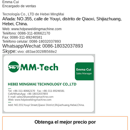
Emma Cui
Encargado de ventas
Tecnología Co., LTD de Hebei MingMai
Añada: NO.355, calle de Youyi, distrito de Qiaoxi, Shijiazhuang,
Hebei, China.
Web: www.hdpeweldingmachine.com
Teléfono: 0086-311-80662170
Fax: 0086-311-89246581
Teléfono celular: 0086-18032037893
Whatsapp/Wechat: 0086-18032037893
Skype:
vivo: d83ae3028f8568e2
Obtenga el mejor precio por