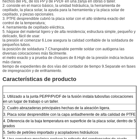
hechos del PE, de los PP y de PVDF en una zanja en obras o taller.
2. consiste en el marco básico, la unidad hidráulica, la herramienta de
cepillado, la placa solar, la ayuda para la herramienta y la placa solar de
cepillado, y piezas opcionales.
3. PTFE desprendible cubrió la placa solar con el alto sistema exacto del
control de la temperatura;
4. herramienta de cepillado eléctrica.
5. hágase del material ligero y de alta resistencia; estructura simple, pequeño y
delicado, fácil de usar.
la presión el comenzar 6.Low asegura la calidad confiable de la soldadura de
pequeños tubos.
la posición de soldadura 7.Changeable permite soldar con autógena las
diversas colocaciones más fácilmente.
el metro exacto y a prueba de choques de 8.High de la presión indica lecturas
más claras.
tiempo de expedientes de dos vías del contador de tiempo 9.Separate en fases
de impregnación y de enfriamiento.
Características de producto
1. Utilizado a la junta PE/PP/PVDF de la fusión instala tubos/las colocaciones
en un lugar de trabajo o un taller.
2. Cuatro abrazaderas principales hechas de la aleación ligera.
3. Placa solar desprendible con la capa antiadherente de alta calidad de PTFE
4. Diferencia de la baja temperatura en superficie de la placa solar, dentro de 5
grados
5. Sello de petróleo importado y acopladores hidráulicos
6. Una cerradura mecánica excluye la retirada del condensador de ajuste