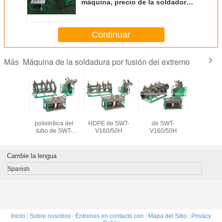
máquina, precio de la soldadora,
soldadura y el trabajar a
máquina, máquina de la
soldadura a tope del HDPE,
Continuar
Máquina de la soldadura por fusión del extremo
Más
adora
Soldadora
Soldadora del
Soldadora del PE
equip
lica del
polivinílica del
HDPE de SWT-
de SWT-
solda
e SWT-
tubo de SWT-
V160/50H
V160/50H
superior d
0H para
V160/50H
del HDPE
60m m
calidad p
tubo de
Cambie la lengua
Spanish
Inicio
|
Sobre nosotros
|
Éntrenos en contacto con
|
Mapa del Sitio
|
Privacy