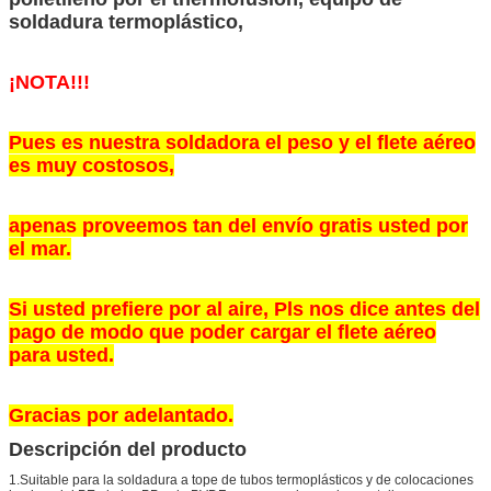
soldadura termoplástico,
¡NOTA!!!
Pues es nuestra soldadora el peso y el flete aéreo
es muy costosos,
apenas proveemos tan del envío gratis usted por
el mar.
Si usted prefiere por al aire, Pls nos dice antes del
pago de modo que poder cargar el flete aéreo
para usted.
Gracias por adelantado.
Descripción del producto
1.Suitable para la soldadura a tope de tubos termoplásticos y de colocaciones